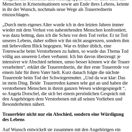
Menschen in Krisensituationen sowie am Ende ihres Lebens, keimte
in ihr der Wunsch, nochmals neue Wege als Trauerrednerin
einzuschlagen.
„Durch mein eigenes Alter wurde ich in den letzten Jahren immer
wieder mit dem Verlust von nahestehenden Menschen konfrontiert,
was dazu beitrug, dass ich die Scheu vor dem Tod verlor. Er ist Teil
unseres Lebens, daher sollten wir ihn nicht ausgrenzen, sondern ihm
mit liebevollem Blick begegnen. War es früher üblich, eine
Totenwache beim Verstorbenen zu halten, so wurde das Thema Tod
völlig aus unserem Leben verbannt. Ich bin davon überzeugt: je
intensiver wir Abschied nehmen, umso besser können wir die Trauer
verarbeiten“, erklärt die Trauerrednerin, die ihre erste Trauerrede vor
einem Jahr für ihren Vater hielt. Kurz danach folgte die nächste
Trauerrede beim Tod der Schwiegermutter. „Und da war klar: Das
ist mein Ding. Beide Trauerreden kamen sehr gut an und haben die
verstorbenen Menschen in ihrem ganzen Wesen widergespiegelt “,
so Angela Dorschel, die sich bei einem persönlichen Gespräch mit
den Angehörigen dem Verstorbenen mit all seinen Vorlieben und
Besonderheiten nähert.
Trauerfeier nicht nur ein Abschied, sondern eine Würdigung
des Lebens
Auf Wunsch entwickelt sie zusammen mit den Angehörigen ein