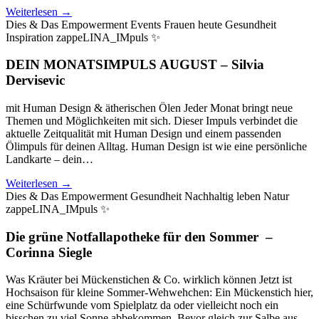
Weiterlesen →
Dies & Das
Empowerment
Events
Frauen heute
Gesundheit
Inspiration
zappeLINA_IMpuls ✨
DEIN MONATSIMPULS AUGUST
–
Silvia
Dervisevic
mit Human Design & ätherischen Ölen Jeder Monat bringt neue
Themen und Möglichkeiten mit sich. Dieser Impuls verbindet die
aktuelle Zeitqualität mit Human Design und einem passenden
Ölimpuls für deinen Alltag. Human Design ist wie eine persönliche
Landkarte – dein…
Weiterlesen →
Dies & Das
Empowerment
Gesundheit
Nachhaltig leben
Natur
zappeLINA_IMpuls ✨
Die grüne Notfallapotheke für den Sommer
–
Corinna Siegle
Was Kräuter bei Mückenstichen & Co. wirklich können Jetzt ist
Hochsaison für kleine Sommer-Wehwehchen: Ein Mückenstich hier,
eine Schürfwunde vom Spielplatz da oder vielleicht noch ein
bisschen zu viel Sonne abbekommen. Bevor gleich zur Salbe aus