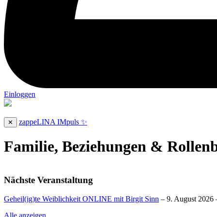
Einloggen
zappeLINA IMpuls ✨
✕
Familie, Beziehungen & Rollenb
Nächste Veranstaltung
Geheil(ig)te Weiblichkeit ONLINE mit Birgit Sinn
– 9. August 2026 
Alle anzeigen