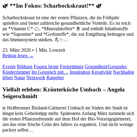
🌿 **Im Fokus: Scharbockskraut!** 🌿
Scharbockskraut ist eine der ersten Pflanzen, die im Frühjahr
sprießen und bietet zahlreiche gesundheitliche Vorteile. Es ist reich
an *Vitamin C* 🍊, *Mineralstoffen* 🧂 und enthält Inhaltsstoffe
wie *Saponine* und *Gerbstoffe*, die zur Entgiftung beitragen und
das Immunsystem stärken. 💪✨…
23. März 2026
•
1
Min. Lesezeit
Beitrag lesen →
Events
Bildung
Frauen heute
Freizeittipps
Gesundheit/Gesundes
Kinderzimmer
Im Gespräch mit…
Inspiration
Kreativität
Nachhaltig
leben
Natur
Netzwerk
Ratgeber
Vielfalt erleben: Kräuterküche Umbach
–
Angela
Seigerschmidt
ie Heilbronner Bioland-Gärtnerei Umbach im Süden der Stadt ist
längst kein Geheimtipp mehr. Spätestens Anfang März tummeln sich
die ersten Pflanzenfreunde auf dem Hof der Bio-Vorzeigegärtnerei,
um das erste frische Grün des Jahres zu ergattern. Und nicht wenige
packen selbst…