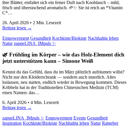
ihre Blätter, entfaltet sich ein feiner Duft nach Knoblauch – mild,
frisch und überraschend aromatisch. 🌱✨ Sie ist reich an *Vitamin
C*…
26. April 2026
•
2
Min. Lesezeit
Beitrag lesen →
Empowerment
Gesundheit
Kochkiste/Biokiste
Nachhaltig leben
Natur
zappeLINA_IMpuls ✨
🌿 Frühling im Körper – wie das Holz-Element dich
jetzt unterstützen kann
–
Simone Weiß
Kennst du das Gefühl, dass du im März plötzlich aufräumen willst?
Nicht nur den Kleiderschrank — sondern auch innerlich. Altes
loslassen, neu starten, endlich wieder in Bewegung kommen. Dieses
Kribbeln hat in der Traditionellen Chinesischen Medizin (TCM)
einen Namen: das…
6. April 2026
•
4
Min. Lesezeit
Beitrag lesen →
zappeLINA_IMpuls ✨
Empowerment
Events
Gesundheit
Inspiration
Kochkiste/Biokiste
Nachhaltig leben
Natur
Ratgeber