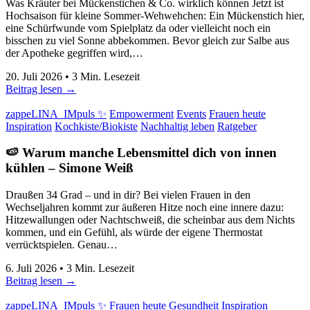
Was Kräuter bei Mückenstichen & Co. wirklich können Jetzt ist
Hochsaison für kleine Sommer-Wehwehchen: Ein Mückenstich hier,
eine Schürfwunde vom Spielplatz da oder vielleicht noch ein
bisschen zu viel Sonne abbekommen. Bevor gleich zur Salbe aus
der Apotheke gegriffen wird,…
20. Juli 2026
•
3
Min. Lesezeit
Beitrag lesen →
zappeLINA_IMpuls ✨
Empowerment
Events
Frauen heute
Inspiration
Kochkiste/Biokiste
Nachhaltig leben
Ratgeber
🍉 Warum manche Lebensmittel dich von innen
kühlen
–
Simone Weiß
Draußen 34 Grad – und in dir? Bei vielen Frauen in den
Wechseljahren kommt zur äußeren Hitze noch eine innere dazu:
Hitzewallungen oder Nachtschweiß, die scheinbar aus dem Nichts
kommen, und ein Gefühl, als würde der eigene Thermostat
verrücktspielen. Genau…
6. Juli 2026
•
3
Min. Lesezeit
Beitrag lesen →
zappeLINA_IMpuls ✨
Frauen heute
Gesundheit
Inspiration