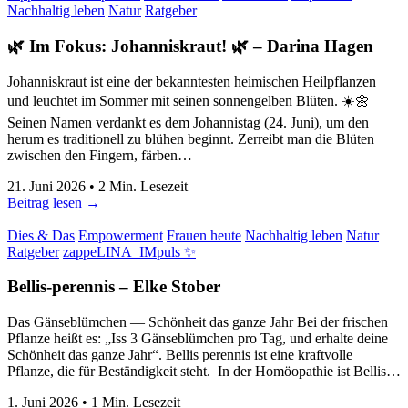
Nachhaltig leben
Natur
Ratgeber
🌿 Im Fokus: Johanniskraut! 🌿
–
Darina Hagen
Johanniskraut ist eine der bekanntesten heimischen Heilpflanzen
und leuchtet im Sommer mit seinen sonnengelben Blüten. ☀️🌼
Seinen Namen verdankt es dem Johannistag (24. Juni), um den
herum es traditionell zu blühen beginnt. Zerreibt man die Blüten
zwischen den Fingern, färben…
21. Juni 2026
•
2
Min. Lesezeit
Beitrag lesen →
Dies & Das
Empowerment
Frauen heute
Nachhaltig leben
Natur
Ratgeber
zappeLINA_IMpuls ✨
Bellis-perennis
–
Elke Stober
Das Gänseblümchen — Schönheit das ganze Jahr Bei der frischen
Pflanze heißt es: „Iss 3 Gänseblümchen pro Tag, und erhalte deine
Schönheit das ganze Jahr“. Bellis perennis ist eine kraftvolle
Pflanze, die für Beständigkeit steht. In der Homöopathie ist Bellis…
1. Juni 2026
•
1
Min. Lesezeit