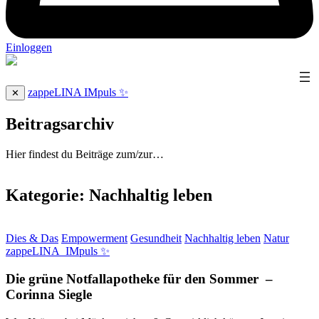
Einloggen
zappeLINA IMpuls ✨
✕
Beitragsarchiv
Hier findest du Beiträge zum/zur…
Kategorie:
Nachhaltig leben
Dies & Das
Empowerment
Gesundheit
Nachhaltig leben
Natur
zappeLINA_IMpuls ✨
Die grüne Notfallapotheke für den Sommer
–
Corinna Siegle