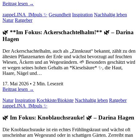
Beitrag lesen →
zappeLINA_IMpuls ✨
Gesundheit
Inspiration
Nachhaltig leben
Natur
Ratgeber
🌿 **Im Fokus: Ackerschachtelhalm!** 🌿
–
Darina
Hagen
Der Ackerschachtelhalm, auch als „Zinnkraut“ bekannt, zählt zu den
ältesten Pflanzenarten der Erde und wächst bevorzugt auf feuchten
Wiesen, Äckern und an Wegesrändern. 🌱 Besonders geschätzt wird
er wegen seines hohen Gehalts an *Kieselsäure* ✨, die Haut,
Haare, Nägel und…
17. Mai 2026
•
2
Min. Lesezeit
Beitrag lesen →
Natur
Inspiration
Kochkiste/Biokiste
Nachhaltig leben
Ratgeber
zappeLINA_IMpuls ✨
🌿 Im Fokus: Knoblauchsrauke! 🌿
–
Darina Hagen
Die Knoblauchsrauke ist ein echtes Frühlingskraut und wächst oft
unscheinbar am Wegesrand oder in schattigen Gärten. Zerreibt man