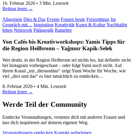
16. Februar 2026
•
3
Min. Lesezeit
Beitrag lesen →
Allgemein
Dies & Das
Events
Frauen heute
Freizeittipps
Im
Gespräch mit…
Inspiration
Kreativität
Kunst & Kultur
Nachhaltig
leben
Netzwerk
Pädagogik
Ratgeber
Von Cafés bis Kreativworkshops: Yamis Tipps für
die Region Heilbronn
–
Yağmur Kapik-Selek
Wer denkt, in der Region Heilbronn sei nichts los, hat definitiv nicht
bei Instagram vorbeigeschaut – oder folgt Yami noch nicht. Auf
ihrem Kanal „my_diesunddas“ zeigt Yami Woche für Woche, wie
viel „dies und das“ es hier tatsächlich zu entdecken…
8. Februar 2026
•
4
Min. Lesezeit
Beitrag lesen →
Werde Teil der Community
Entdecke Veranstaltungen, vernetze dich mit anderen Frauen und
lass dich inspirieren auf deinem eigenen Weg.
Veranstaltungen entdecken
Kontakt aufnehmen