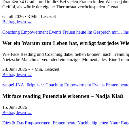
Draußen 34 Grad – und in dir? Bei vielen Frauen in den Wechseljah
Gefühl, als würde der eigene Thermostat verrücktspielen. Genau…
6. Juli 2026
•
3
Min. Lesezeit
Beitrag lesen →
Coaching
Empowerment
Events
Frauen heute
Im Gespräch mit…
Ins
Wer ein Warum zum Leben hat, erträgt fast jedes Wi
Wie Face Reading und Coaching dabei helfen können, nach Trennung, 
Nietzsche Manchmal verändert ein einziger Moment alles. Eine Tren
28. Juni 2026
•
7
Min. Lesezeit
Beitrag lesen →
zappeLINA_IMpuls ✨
Coaching
Empowerment
Events
Frauen heut
Mit face reading Potenziale erkennen
–
Nadja Klaß
15. Juni 2026
Beitrag lesen →
Dies & Das
Empowerment
Frauen heute
Nachhaltig leben
Natur
Rat