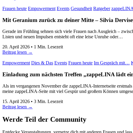
Frauen heute
Empowerment
Events
Gesundheit
Ratgeber
zappeLINA
Mit Geranium zurück zu deiner Mitte
–
Silvia Dervise
Gerade im Frühling sehnen sich viele Frauen nach Ausgleich – zwisc
Listen und neuen Impulsen entsteht oft eine leise Unruhe oder…
20. April 2026
•
1
Min. Lesezeit
Beitrag lesen →
Empowerment
Dies & Das
Events
Frauen heute
Im Gespräch mit…
K
Einladung zum nächsten Treffen „zappeLINA lädt ei
Als im vergangenen November die zappeLINA-Internetseite erstmals 
meine zappeLINA-Seite mit viel Gespür und großem Können umgese
15. April 2026
•
3
Min. Lesezeit
Beitrag lesen →
Werde Teil der Community
Entdecke Veranstaltungen, vernetze dich mit anderen Frauen und lass