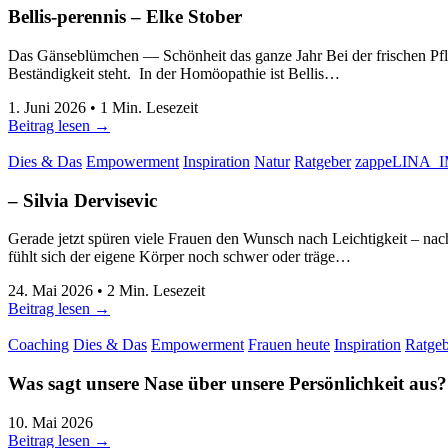
Bellis-perennis
–
Elke Stober
Das Gänseblümchen — Schönheit das ganze Jahr Bei der frischen Pflanz
Beständigkeit steht. In der Homöopathie ist Bellis…
1. Juni 2026
•
1
Min. Lesezeit
Beitrag lesen →
Dies & Das
Empowerment
Inspiration
Natur
Ratgeber
zappeLINA_I
–
Silvia Dervisevic
Gerade jetzt spüren viele Frauen den Wunsch nach Leichtigkeit – nac
fühlt sich der eigene Körper noch schwer oder träge…
24. Mai 2026
•
2
Min. Lesezeit
Beitrag lesen →
Coaching
Dies & Das
Empowerment
Frauen heute
Inspiration
Ratgeb
Was sagt unsere Nase über unsere Persönlichkeit aus?
10. Mai 2026
Beitrag lesen →