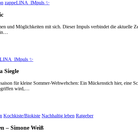
on
zappeLINA_IMpuls ✨
ic
 und Möglichkeiten mit sich. Dieser Impuls verbindet die aktuelle Z
ein…
eLINA_IMpuls ✨
a Siegle
saison für kleine Sommer-Wehwehchen: Ein Mückenstich hier, eine Sch
egriffen wird,…
on
Kochkiste/Biokiste
Nachhaltig leben
Ratgeber
en
–
Simone Weiß