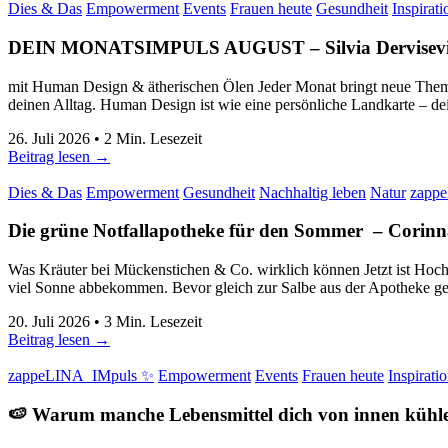
Dies & Das
Empowerment
Events
Frauen heute
Gesundheit
Inspirati
DEIN MONATSIMPULS AUGUST
–
Silvia Dervisev
mit Human Design & ätherischen Ölen Jeder Monat bringt neue Themen
deinen Alltag. Human Design ist wie eine persönliche Landkarte – d
26. Juli 2026
•
2
Min. Lesezeit
Beitrag lesen →
Dies & Das
Empowerment
Gesundheit
Nachhaltig leben
Natur
zapp
Die grüne Notfallapotheke für den Sommer
–
Corinn
Was Kräuter bei Mückenstichen & Co. wirklich können Jetzt ist Hoch
viel Sonne abbekommen. Bevor gleich zur Salbe aus der Apotheke g
20. Juli 2026
•
3
Min. Lesezeit
Beitrag lesen →
zappeLINA_IMpuls ✨
Empowerment
Events
Frauen heute
Inspirati
🍉 Warum manche Lebensmittel dich von innen kühl