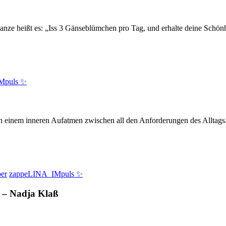
e heißt es: „Iss 3 Gänseblümchen pro Tag, und erhalte deine Schönheit 
Mpuls ✨
h einem inneren Aufatmen zwischen all den Anforderungen des Alltags. 
er
zappeLINA_IMpuls ✨
–
Nadja Klaß