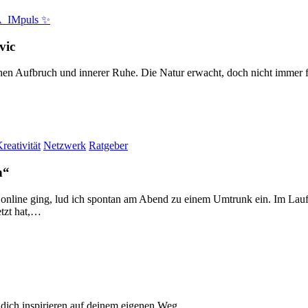
_IMpuls ✨
vic
hen Aufbruch und innerer Ruhe. Die Natur erwacht, doch nicht immer 
reativität
Netzwerk
Ratgeber
n“
online ging, lud ich spontan am Abend zu einem Umtrunk ein. Im Lauf
tzt hat,…
 dich inspirieren auf deinem eigenen Weg.