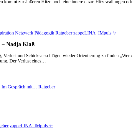
ren kommt zur äußeren Hitze noch eine innere dazu: Hitzewallungen o
piration
Netzwerk
Pädagogik
Ratgeber
zappeLINA_IMpuls ✨
e
–
Nadja Klaß
Verlust und Schicksalsschlägen wieder Orientierung zu finden „Wer ei
nung. Der Verlust eines…
e
Im Gespräch mit…
Ratgeber
geber
zappeLINA_IMpuls ✨