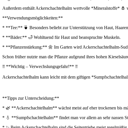
Außerdem enthält Ackerschachtelhalm wertvolle *Mineralstoffe* 🧂
**Verwendungsmöglichkeiten:**
* **Tee:** 🍵 Besonders beliebt zur Unterstützung von Haut, Haar
* **Bäder:** 🛁 Wohltuend für Haut und beanspruchte Muskeln.
* **Pflanzenstärkung:** 🌼 Im Garten wird Ackerschachtelhalm-Sud ge
Schon früher nutzte man die Pflanze aufgrund ihres hohen Kieselsäu
‼️ **Wichtig – Verwechslungsgefahr!** ‼️
Ackerschachtelhalm kann leicht mit dem giftigen *Sumpfschachtelha
**Tipps zur Unterscheidung:**
* 🌿 **Ackerschachtelhalm** wächst meist auf eher trockenen bis 
* 💧 **Sumpfschachtelhalm** findet man vor allem an sehr nassen S
* ✨ Beim Ackerschachtelhalm sind die Seitentriebe meist regelmäßig 