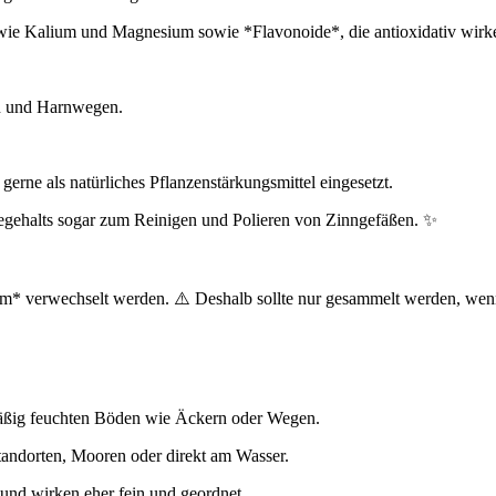
 wie Kalium und Magnesium sowie *Flavonoide*, die antioxidativ wir
en und Harnwegen.
rne als natürliches Pflanzenstärkungsmittel eingesetzt.
regehalts sogar zum Reinigen und Polieren von Zinngefäßen. ✨
lm* verwechselt werden. ⚠️ Deshalb sollte nur gesammelt werden, wen
mäßig feuchten Böden wie Äckern oder Wegen.
tandorten, Mooren oder direkt am Wasser.
und wirken eher fein und geordnet.