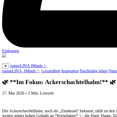
Einloggen
zappeLINA IMpuls ✨
✕
zappeLINA_IMpuls ✨
Gesundheit
Inspiration
Nachhaltig leben
Natu
🌿 **Im Fokus: Ackerschachtelhalm!** 🌿
17. Mai 2026
•
2
Min. Lesezeit
Der Ackerschachtelhalm, auch als „Zinnkraut“ bekannt, zählt zu den
wegen seines hohen Gehalts an *Kieselsäure* ✨, die Haut, Haare, N