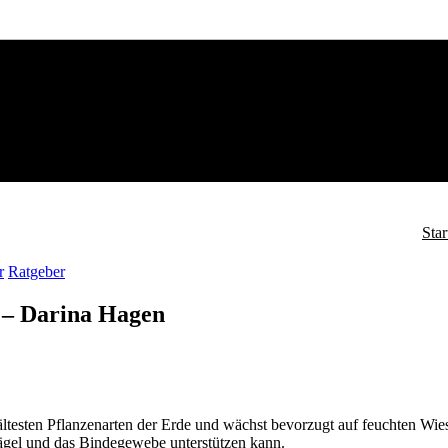
Star
r
Ratgeber
–
Darina Hagen
 ältesten Pflanzenarten der Erde und wächst bevorzugt auf feuchten Wi
ägel und das Bindegewebe unterstützen kann.